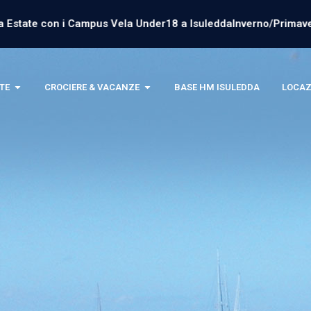
tate con i Campus Vela Under18 a Isuledda
Inverno/Primavera 20
TE
CROCIERE & VACANZE
BASE HM ISULEDDA
LOCAZ