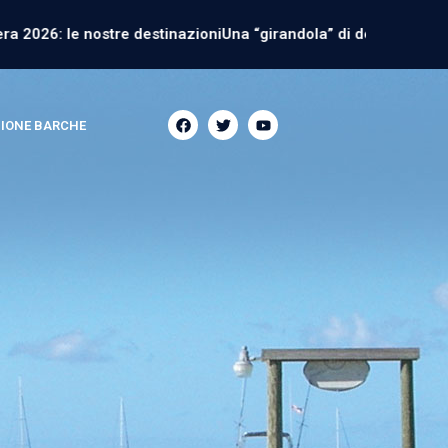
26: le nostre destinazioni
Una “girandola” di destinazioni HM
F
IONE BARCHE